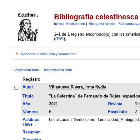
Bibliografía celestinesca
Inicio
|
Mostrar todo
|
Búsqueda simple
|
Búsqueda av
1–1 de 1 registro encontrado(s) con los criteri
(
RSS
):
Opciones de búsqueda y visualización
Seleccionar todo
Deseleccionar todo
Registro
Autor
Villanueva Rivera, Irma Nydia
Título
"La Celestina" de Fernando de Rojas: espacios d
Año
2021
Revista
Re
Número
6
Fascículo
2
Palabras
Localización
;
Simbolismo
;
Liminalidad
;
Ambigüed
clave
Resumen
Dirección