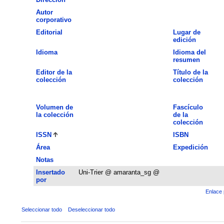
Autor
corporativo
Editorial
Lugar de
edición
Idioma
Idioma del
resumen
Editor de la
Título de la
colección
colección
Volumen de
Fascículo
la colección
de la
colección
ISSN
ISBN
Área
Expedición
Notas
Insertado
Uni-Trier @ amaranta_sg @
por
Enlace 
Seleccionar todo
Deseleccionar todo