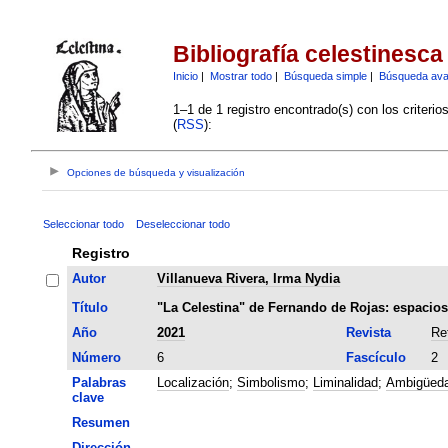
Bibliografía celestinesca
Inicio
|
Mostrar todo
|
Búsqueda simple
|
Búsqueda av
1–1 de 1 registro encontrado(s) con los criteri
(
RSS
):
Opciones de búsqueda y visualización
Seleccionar todo
Deseleccionar todo
Registro
Autor
Villanueva Rivera, Irma Nydia
Título
"La Celestina" de Fernando de Rojas: espacios d
Año
2021
Revista
Re
Número
6
Fascículo
2
Palabras
Localización
;
Simbolismo
;
Liminalidad
;
Ambigüed
clave
Resumen
Dirección