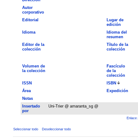
Autor
corporativo
Editorial
Lugar de
edición
Idioma
Idioma del
resumen
Editor de la
Título de la
colección
colección
Volumen de
Fascículo
la colección
de la
colección
ISSN
ISBN
Área
Expedición
Notas
Insertado
Uni-Trier @ amaranta_sg @
por
Enlace 
Seleccionar todo
Deseleccionar todo