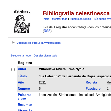
Bibliografía celestinesca
Inicio
|
Mostrar todo
|
Búsqueda simple
|
Búsqueda av
1–1 de 1 registro encontrado(s) con los criteri
(
RSS
):
Opciones de búsqueda y visualización
Seleccionar todo
Deseleccionar todo
Registro
Autor
Villanueva Rivera, Irma Nydia
Título
"La Celestina" de Fernando de Rojas: espacios d
Año
2021
Revista
Re
Número
6
Fascículo
2
Palabras
Localización
;
Simbolismo
;
Liminalidad
;
Ambigüed
clave
Resumen
Dirección