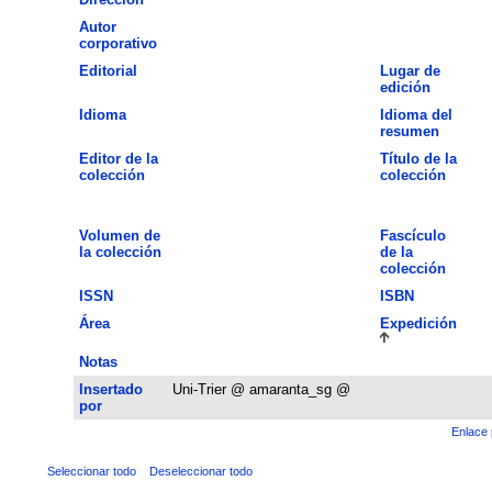
Autor
corporativo
Editorial
Lugar de
edición
Idioma
Idioma del
resumen
Editor de la
Título de la
colección
colección
Volumen de
Fascículo
la colección
de la
colección
ISSN
ISBN
Área
Expedición
Notas
Insertado
Uni-Trier @ amaranta_sg @
por
Enlace 
Seleccionar todo
Deseleccionar todo