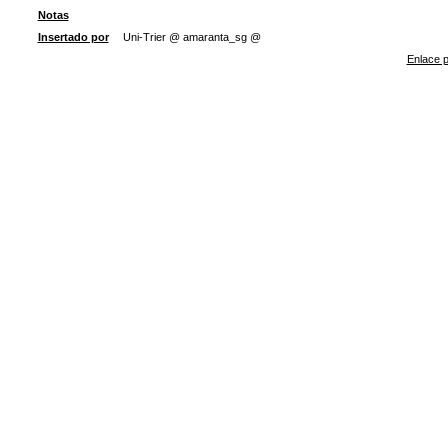
Notas
Insertado por
Uni-Trier @ amaranta_sg @
Enlace p