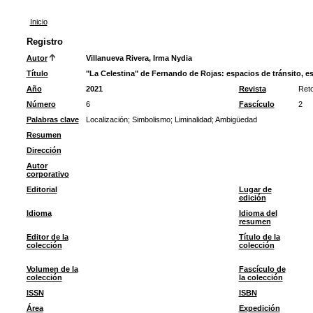
Inicio
Registro
Autor
Villanueva Rivera, Irma Nydia
Título
"La Celestina" de Fernando de Rojas: espacios de tránsito, es
Año
2021
Revista
Ret
Número
6
Fascículo
2
Palabras clave
Localización
;
Simbolismo
;
Liminalidad
;
Ambigüedad
Resumen
Dirección
Autor
corporativo
Editorial
Lugar de
edición
Idioma
Idioma del
resumen
Editor de la
Título de la
colección
colección
Volumen de la
Fascículo de
colección
la colección
ISSN
ISBN
Área
Expedición