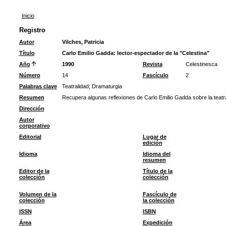
Inicio
Registro
Autor
Vilches, Patricia
Título
Carlo Emilio Gadda: lector-espectador de la "Celestina"
Año
1990
Revista
Celestinesca
Número
14
Fascículo
2
Palabras clave
Teatralidad
;
Dramaturgia
Resumen
Recupera algunas reflexiones de Carlo Emilio Gadda sobre la teatra
Dirección
Autor
corporativo
Editorial
Lugar de
edición
Idioma
Idioma del
resumen
Editor de la
Título de la
colección
colección
Volumen de la
Fascículo de
colección
la colección
ISSN
ISBN
Área
Expedición