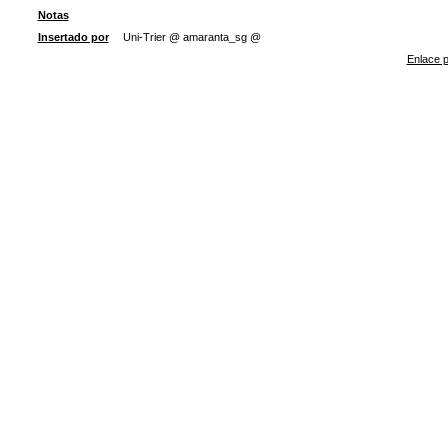
Notas
Insertado por
Uni-Trier @ amaranta_sg @
Enlace p