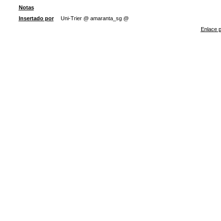
Notas
Insertado por
Uni-Trier @ amaranta_sg @
Enlace p