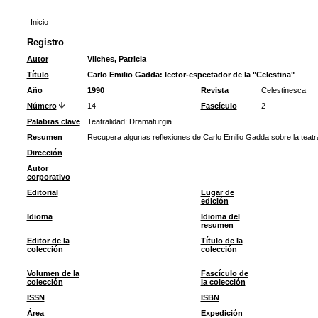
Inicio
Registro
Autor
Vilches, Patricia
Título
Carlo Emilio Gadda: lector-espectador de la "Celestina"
Año
1990
Revista
Celestinesca
Número
14
Fascículo
2
Palabras clave
Teatralidad
;
Dramaturgia
Resumen
Recupera algunas reflexiones de Carlo Emilio Gadda sobre la teatra
Dirección
Autor
corporativo
Editorial
Lugar de
edición
Idioma
Idioma del
resumen
Editor de la
Título de la
colección
colección
Volumen de la
Fascículo de
colección
la colección
ISSN
ISBN
Área
Expedición