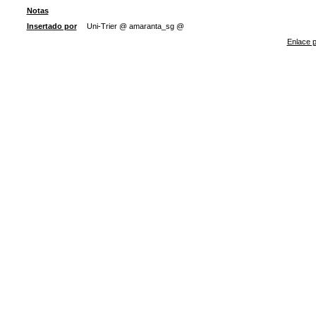
Notas
Insertado por
Uni-Trier @ amaranta_sg @
Enlace p