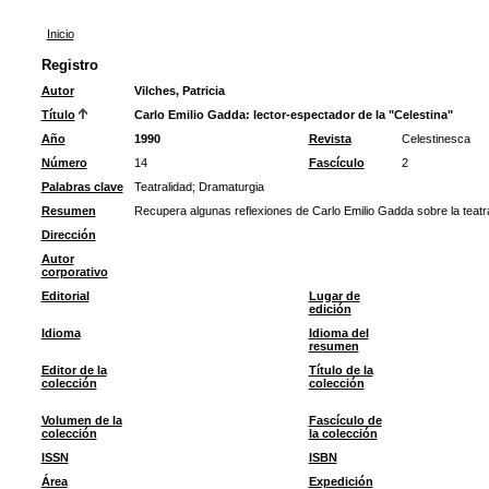
Inicio
Registro
Autor
Vilches, Patricia
Título
Carlo Emilio Gadda: lector-espectador de la "Celestina"
Año
1990
Revista
Celestinesca
Número
14
Fascículo
2
Palabras clave
Teatralidad
;
Dramaturgia
Resumen
Recupera algunas reflexiones de Carlo Emilio Gadda sobre la teatra
Dirección
Autor
corporativo
Editorial
Lugar de
edición
Idioma
Idioma del
resumen
Editor de la
Título de la
colección
colección
Volumen de la
Fascículo de
colección
la colección
ISSN
ISBN
Área
Expedición