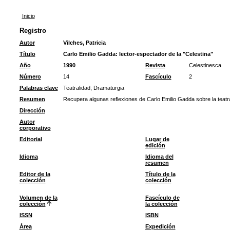
Inicio
Registro
Autor
Vilches, Patricia
Título
Carlo Emilio Gadda: lector-espectador de la "Celestina"
Año
1990
Revista
Celestinesca
Número
14
Fascículo
2
Palabras clave
Teatralidad
;
Dramaturgia
Resumen
Recupera algunas reflexiones de Carlo Emilio Gadda sobre la teatra
Dirección
Autor
corporativo
Editorial
Lugar de
edición
Idioma
Idioma del
resumen
Editor de la
Título de la
colección
colección
Volumen de la
Fascículo de
colección
la colección
ISSN
ISBN
Área
Expedición