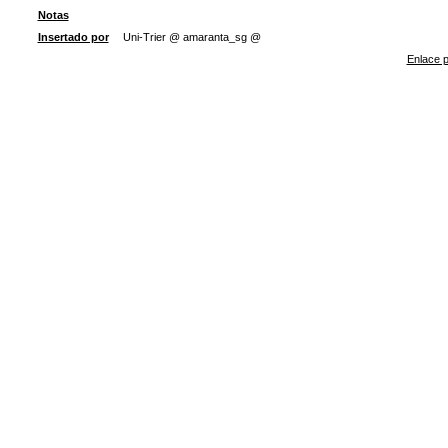
Notas
Insertado por
Uni-Trier @ amaranta_sg @
Enlace p