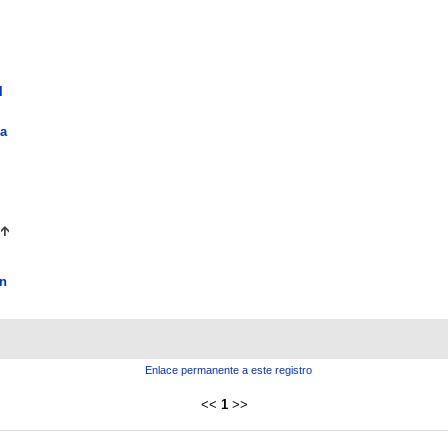
l
la
n
Enlace permanente a este registro
<<
1
>>