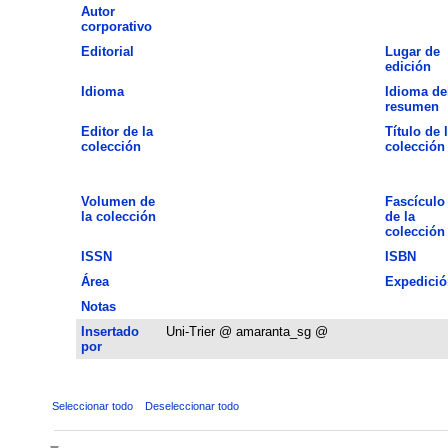
Autor
corporativo
Editorial
Lugar de
edición
Idioma
Idioma de
resumen
Editor de la
Título de 
colección
colección
Volumen de
Fascículo
la colección
de la
colección
ISSN
ISBN
Área
Expedició
Notas
Insertado
Uni-Trier @ amaranta_sg @
por
Seleccionar todo
Deseleccionar todo