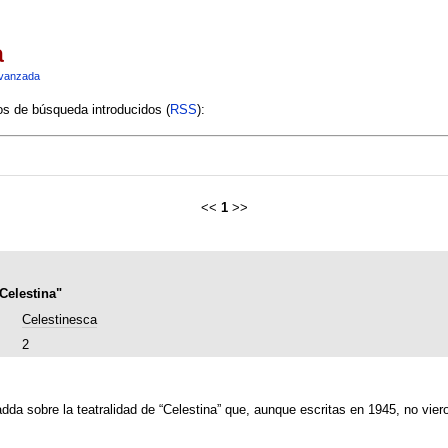
a
vanzada
ios de búsqueda introducidos (
RSS
):
<<
1
>>
Celestina"
Celestinesca
2
da sobre la teatralidad de “Celestina” que, aunque escritas en 1945, no viero