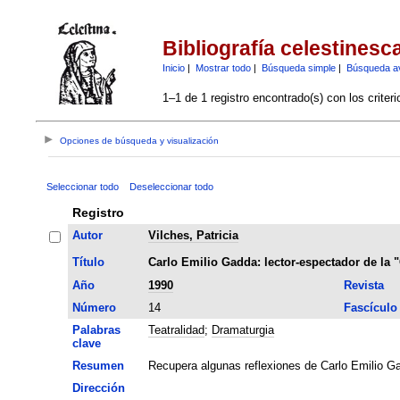
Bibliografía celestinesc
Inicio
|
Mostrar todo
|
Búsqueda simple
|
Búsqueda a
1–1 de 1 registro encontrado(s) con los criter
Opciones de búsqueda y visualización
Seleccionar todo
Deseleccionar todo
Registro
Autor
Vilches, Patricia
Título
Carlo Emilio Gadda: lector-espectador de la "
Año
1990
Revista
Número
14
Fascículo
Palabras
Teatralidad
;
Dramaturgia
clave
Resumen
Recupera algunas reflexiones de Carlo Emilio Gad
Dirección