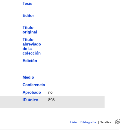
Tesis
Editor
Título
original
Título
abreviado
de la
colección
Edición
Medio
Conferencia
Aprobado
no
ID único
898
Lista
|
Bibliografía
|
Detalles