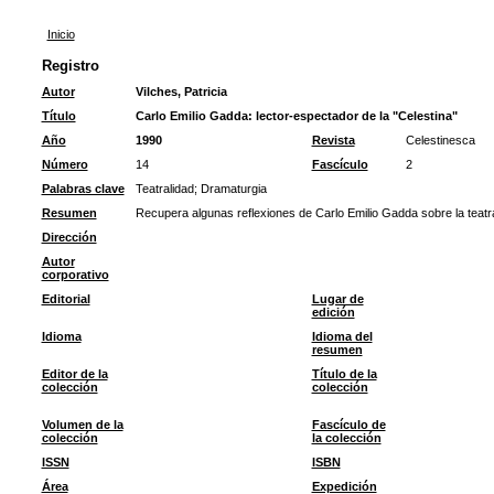
Inicio
Registro
Autor
Vilches, Patricia
Título
Carlo Emilio Gadda: lector-espectador de la "Celestina"
Año
1990
Revista
Celestinesca
Número
14
Fascículo
2
Palabras clave
Teatralidad
;
Dramaturgia
Resumen
Recupera algunas reflexiones de Carlo Emilio Gadda sobre la teatra
Dirección
Autor
corporativo
Editorial
Lugar de
edición
Idioma
Idioma del
resumen
Editor de la
Título de la
colección
colección
Volumen de la
Fascículo de
colección
la colección
ISSN
ISBN
Área
Expedición