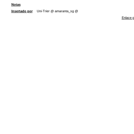
Notas
Insertado por
Uni-Trier @ amaranta_sg @
Enlace p