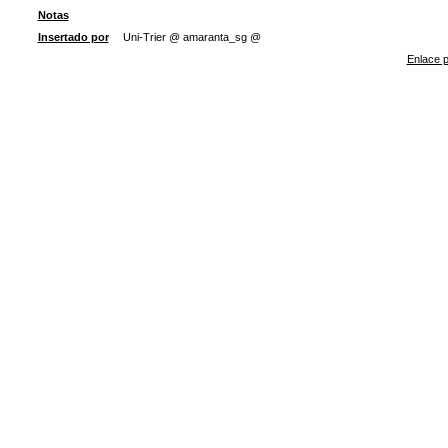
Notas
Insertado por
Uni-Trier @ amaranta_sg @
Enlace p