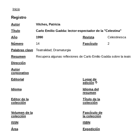
Inicio
Registro
Autor
Vilches, Patricia
Título
Carlo Emilio Gadda: lector-espectador de la "Celestina"
Año
1990
Revista
Celestinesca
Número
14
Fascículo
2
Palabras clave
Teatralidad
;
Dramaturgia
Resumen
Recupera algunas reflexiones de Carlo Emilio Gadda sobre la teatra
Dirección
Autor
corporativo
Editorial
Lugar de
edición
Idioma
Idioma del
resumen
Editor de la
Título de la
colección
colección
Volumen de la
Fascículo de
colección
la colección
ISSN
ISBN
Área
Expedición