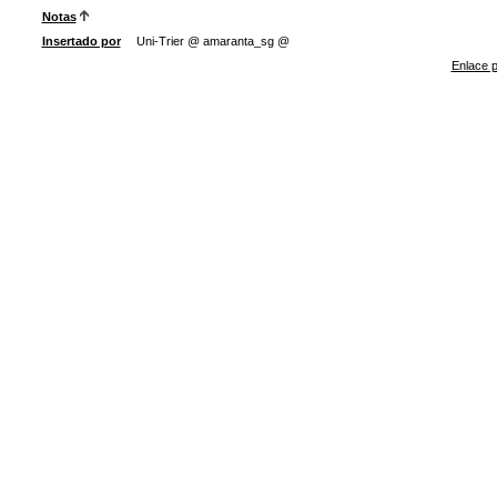
Notas
Insertado por
Uni-Trier @ amaranta_sg @
Enlace p