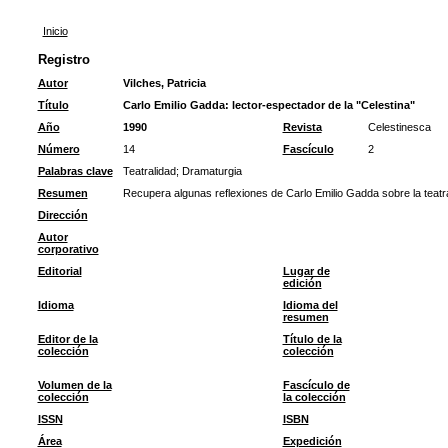
Inicio
Registro
Autor
Vilches, Patricia
Título
Carlo Emilio Gadda: lector-espectador de la "Celestina"
Año
1990
Revista
Celestinesca
Número
14
Fascículo
2
Palabras clave
Teatralidad
;
Dramaturgia
Resumen
Recupera algunas reflexiones de Carlo Emilio Gadda sobre la teatra
Dirección
Autor
corporativo
Editorial
Lugar de
edición
Idioma
Idioma del
resumen
Editor de la
Título de la
colección
colección
Volumen de la
Fascículo de
colección
la colección
ISSN
ISBN
Área
Expedición