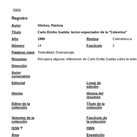
Inicio
Registro
Autor
Vilches, Patricia
Título
Carlo Emilio Gadda: lector-espectador de la "Celestina"
Año
1990
Revista
Celestinesca
Número
14
Fascículo
2
Palabras clave
Teatralidad
;
Dramaturgia
Resumen
Recupera algunas reflexiones de Carlo Emilio Gadda sobre la teatra
Dirección
Autor
corporativo
Editorial
Lugar de
edición
Idioma
Idioma del
resumen
Editor de la
Título de la
colección
colección
Volumen de la
Fascículo de
colección
la colección
ISSN
ISBN
Área
Expedición