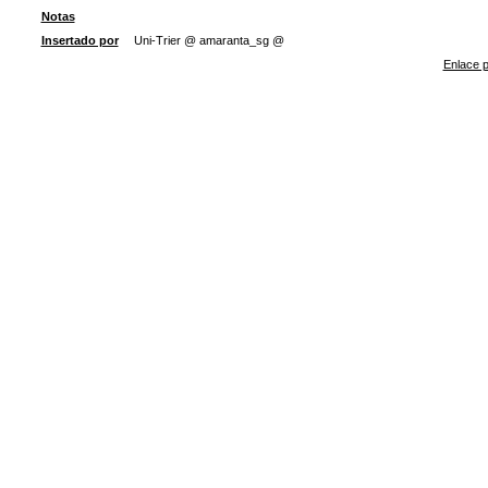
Notas
Insertado por
Uni-Trier @ amaranta_sg @
Enlace p