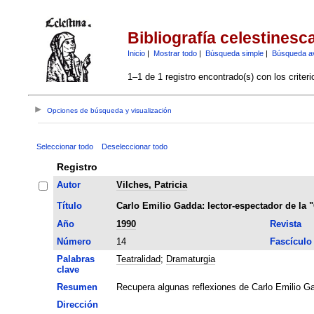
Bibliografía celestinesc
Inicio
|
Mostrar todo
|
Búsqueda simple
|
Búsqueda a
1–1 de 1 registro encontrado(s) con los criter
Opciones de búsqueda y visualización
Seleccionar todo
Deseleccionar todo
Registro
Autor
Vilches, Patricia
Título
Carlo Emilio Gadda: lector-espectador de la "
Año
1990
Revista
Número
14
Fascículo
Palabras
Teatralidad
;
Dramaturgia
clave
Resumen
Recupera algunas reflexiones de Carlo Emilio Gad
Dirección