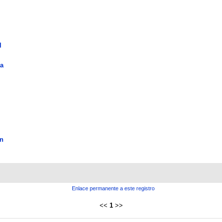
l
la
n
Enlace permanente a este registro
<<
1
>>