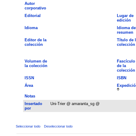
Autor
corporativo
Editorial
Lugar de
edición
Idioma
Idioma de
resumen
Editor de la
Título de 
colección
colección
Volumen de
Fascículo
la colección
de la
colección
ISSN
ISBN
Área
Expedició
Notas
Insertado
Uni-Trier @ amaranta_sg @
por
Seleccionar todo
Deseleccionar todo