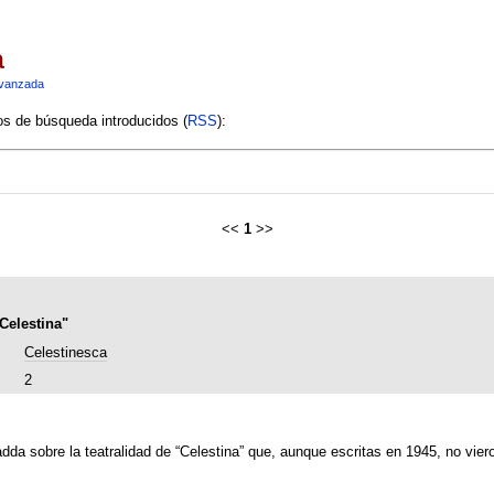
a
vanzada
ios de búsqueda introducidos (
RSS
):
<<
1
>>
Celestina"
Celestinesca
2
da sobre la teatralidad de “Celestina” que, aunque escritas en 1945, no viero