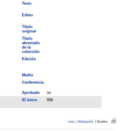
Tesis
Editor
Título
original
Título
abreviado
de la
colección
Edición
Medio
Conferencia
Aprobado
no
ID único
898
Lista
|
Bibliografía
|
Detalles