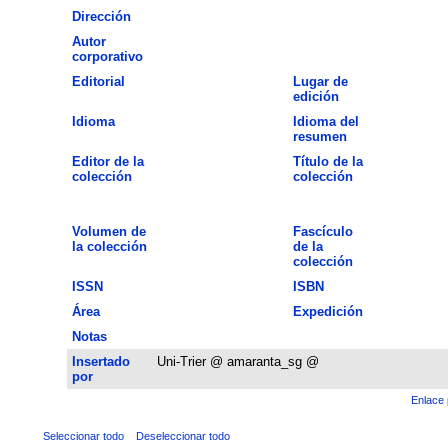
Dirección
Autor
corporativo
Editorial
Lugar de
edición
Idioma
Idioma del
resumen
Editor de la
Título de la
colección
colección
Volumen de
Fascículo
la colección
de la
colección
ISSN
ISBN
Área
Expedición
Notas
Insertado
Uni-Trier @ amaranta_sg @
por
Enlace 
Seleccionar todo
Deseleccionar todo