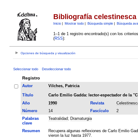
Bibliografía celestinesca
Inicio
|
Mostrar todo
|
Búsqueda simple
|
Búsqueda av
1–1 de 1 registro encontrado(s) con los criteri
(
RSS
):
Opciones de búsqueda y visualización
Seleccionar todo
Deseleccionar todo
Registro
Autor
Vilches, Patricia
Título
Carlo Emilio Gadda: lector-espectador de la "C
Año
1990
Revista
Celestinesc
Número
14
Fascículo
2
Palabras
Teatralidad
;
Dramaturgia
clave
Resumen
Recupera algunas reflexiones de Carlo Emilio Gadd
vieron la luz hasta 1977.