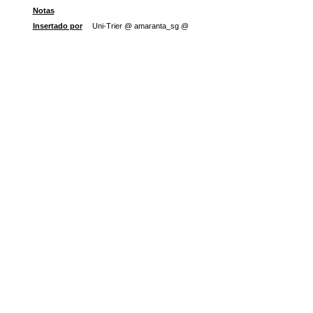
Notas
Insertado por
Uni-Trier @ amaranta_sg @