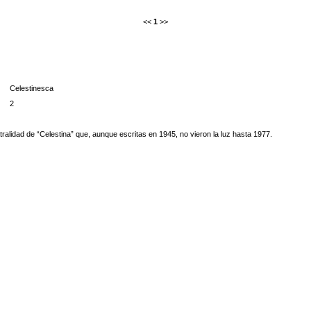
<<
1
>>
Celestinesca
2
ralidad de “Celestina” que, aunque escritas en 1945, no vieron la luz hasta 1977.