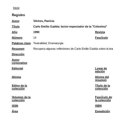
Inicio
Registro
Autor
Vilches, Patricia
Título
Carlo Emilio Gadda: lector-espectador de la "Celestina"
Año
1990
Revista
Número
14
Fascículo
Palabras clave
Teatralidad
;
Dramaturgia
Resumen
Recupera algunas reflexiones de Carlo Emilio Gadda sobre la teat
Dirección
Autor
corporativo
Editorial
Lugar de
edición
Idioma
Idioma del
resumen
Editor de la
Título de la
colección
colección
Volumen de la
Fascículo de
colección
la colección
ISSN
ISBN
Área
Expedición