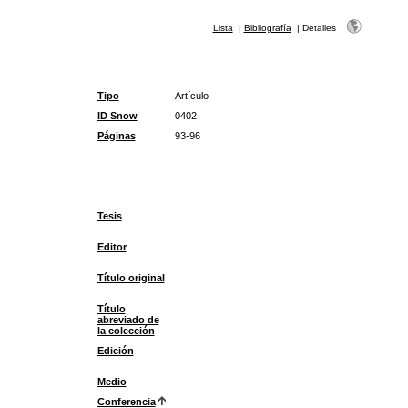
Lista
|
Bibliografía
|
Detalles
Tipo
Artículo
ID Snow
0402
Páginas
93-96
Tesis
Editor
Título original
Título
abreviado de
la colección
Edición
Medio
Conferencia