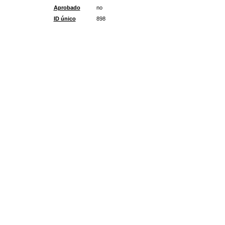
Aprobado
no
ID único
898