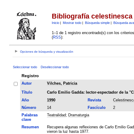
Bibliografía celestinesca
Inicio
|
Mostrar todo
|
Búsqueda simple
|
Búsqueda av
1–1 de 1 registro encontrado(s) con los criteri
(
RSS
):
Opciones de búsqueda y visualización
Seleccionar todo
Deseleccionar todo
Registro
Autor
Vilches, Patricia
Título
Carlo Emilio Gadda: lector-espectador de la "C
Año
1990
Revista
Celestinesc
Número
14
Fascículo
2
Palabras
Teatralidad
;
Dramaturgia
clave
Resumen
Recupera algunas reflexiones de Carlo Emilio Gadd
vieron la luz hasta 1977.