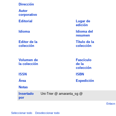
Dirección
Autor
corporativo
Editorial
Lugar de
edición
Idioma
Idioma del
resumen
Editor de la
Título de la
colección
colección
Volumen de
Fascículo
la colección
de la
colección
ISSN
ISBN
Área
Expedición
Notas
Insertado
Uni-Trier @ amaranta_sg @
por
Enlace 
Seleccionar todo
Deseleccionar todo