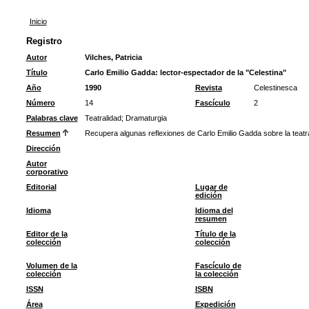
Inicio
Registro
Autor
Vilches, Patricia
Título
Carlo Emilio Gadda: lector-espectador de la "Celestina"
Año
1990
Revista
Celestinesca
Número
14
Fascículo
2
Palabras clave
Teatralidad
;
Dramaturgia
Resumen
Recupera algunas reflexiones de Carlo Emilio Gadda sobre la teatra
Dirección
Autor
corporativo
Editorial
Lugar de
edición
Idioma
Idioma del
resumen
Editor de la
Título de la
colección
colección
Volumen de la
Fascículo de
colección
la colección
ISSN
ISBN
Área
Expedición