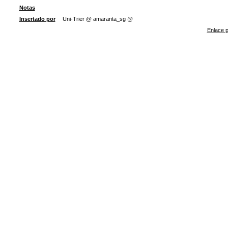
Notas
Insertado por
Uni-Trier @ amaranta_sg @
Enlace p