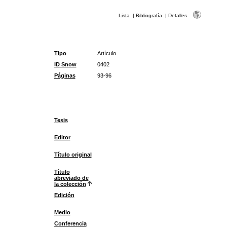
Lista
|
Bibliografía
|
Detalles
Tipo
Artículo
ID Snow
0402
Páginas
93-96
Tesis
Editor
Título original
Título
abreviado de
la colección
Edición
Medio
Conferencia