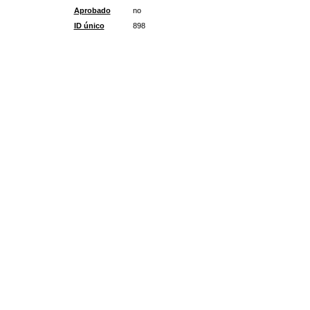
Aprobado
no
ID único
898