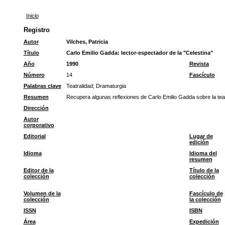
Inicio
Registro
Autor
Vilches, Patricia
Título
Carlo Emilio Gadda: lector-espectador de la "Celestina"
Año
1990
Revista
Número
14
Fascículo
Palabras clave
Teatralidad
;
Dramaturgia
Resumen
Recupera algunas reflexiones de Carlo Emilio Gadda sobre la teat
Dirección
Autor
corporativo
Editorial
Lugar de
edición
Idioma
Idioma del
resumen
Editor de la
Título de la
colección
colección
Volumen de la
Fascículo de
colección
la colección
ISSN
ISBN
Área
Expedición