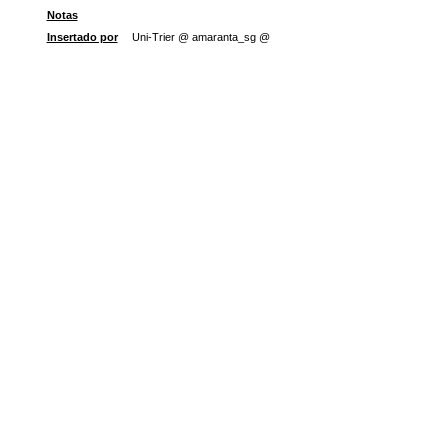
Notas
Insertado por
Uni-Trier @ amaranta_sg @