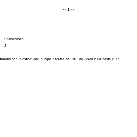
<<
1
>>
Celestinesca
2
ralidad de “Celestina” que, aunque escritas en 1945, no vieron la luz hasta 1977.