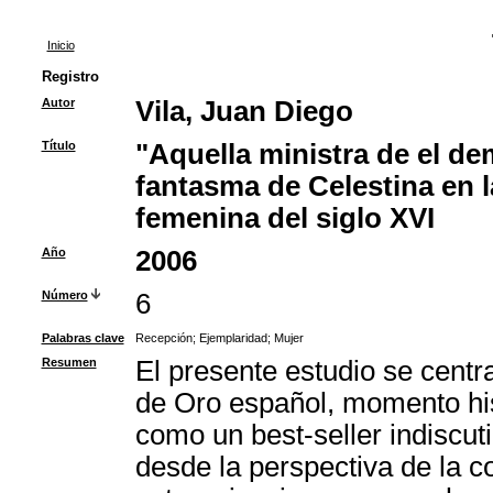
Inicio
Registro
Autor
Vila, Juan Diego
Título
"Aquella ministra de el de
fantasma de Celestina en l
femenina del siglo XVI
Año
2006
Número
6
Palabras clave
Recepción
;
Ejemplaridad
;
Mujer
Resumen
El presente estudio se centra
de Oro español, momento his
como un best-seller indiscut
desde la perspectiva de la c