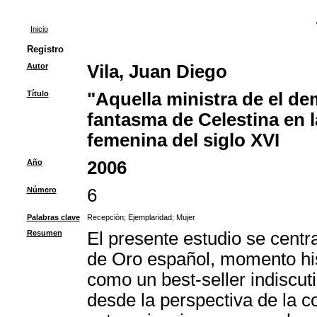
Inicio
Registro
Autor
Vila, Juan Diego
Título
"Aquella ministra de el de
fantasma de Celestina en l
femenina del siglo XVI
Año
2006
Número
6
Palabras clave
Recepción
;
Ejemplaridad
;
Mujer
Resumen
El presente estudio se centra
de Oro español, momento his
como un best-seller indiscut
desde la perspectiva de la c