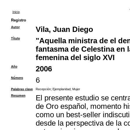
Inicio
Registro
Autor
Vila, Juan Diego
Título
"Aquella ministra de el de
fantasma de Celestina en l
femenina del siglo XVI
Año
2006
Número
6
Palabras clave
Recepción
;
Ejemplaridad
;
Mujer
Resumen
El presente estudio se centra
de Oro español, momento his
como un best-seller indiscut
desde la perspectiva de la c