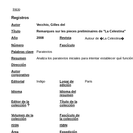
Inicio
Registros
Autor
Vecchio, Gilles del
Título
Remarques sur les pieces preliminaires de "La Celestina"
Año
2008
Revista
Autour de �La Celestina�
Número
Fascículo
Palabras clave
Paratextos
Resumen
Analiza los paratextos iniciales para intentar establecer qué funció
Dirección
Autor
corporativo
Editorial
Indigo
Lugar de
Paris
edición
Idioma
Idioma del
resumen
Editor de la
Título de la
colección
colección
Volumen de la
Fascículo de
colección
la colección
ISSN
ISBN
Área
Expedición