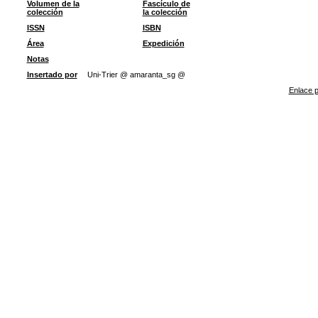
Volumen de la
Fascículo de
colección
la colección
ISSN
ISBN
Área
Expedición
Notas
Insertado por
Uni-Trier @ amaranta_sg @
Enlace p