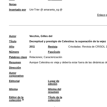
Notas
Insertado por
Uni-Trier @ amaranta_sg @
Enlace p
Autor
Vecchio, Gilles del
Título
Decrepitud y prestigio de Celestina: la superación de la vejez
Año
2011
Revista
Crisoladas: Revista de CRISOL 
Número
3
Fascículo
Palabras clave
Relaciones
;
Caracterización
Resumen
Aunque Celestina es vieja y debería estar fuera de las dinámicas 
Dirección
Autor
corporativo
Editorial
Lugar de
edición
Idioma
Idioma del
resumen
Editor de la
Título de la
colección
colección