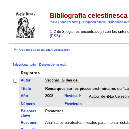
Bibliografía celestinesca
Inicio
|
Mostrar todo
|
Búsqueda simple
|
Búsqueda av
1–2 de 2 registros encontrado(s) con los criter
(
RSS
):
Opciones de búsqueda y visualización
Seleccionar todo
Deseleccionar todo
Registros
Autor
Vecchio, Gilles del
Título
Remarques sur les pieces preliminaires de "La
Año
2008
Revista
Autour de �La Celesti
Número
Fascículo
Palabras
Paratextos
clave
Resumen
Analiza los paratextos iniciales para intentar esta