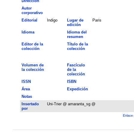
Dirección
Autor
corporativo
Editorial
Indigo
Lugar de
Paris
edición
Idioma
Idioma del
resumen
Editor de la
Título de la
colección
colección
Volumen de
Fascículo
la colección
de la
colección
ISSN
ISBN
Área
Expedición
Notas
Insertado
Uni-Trier @ amaranta_sg @
por
Enlace 