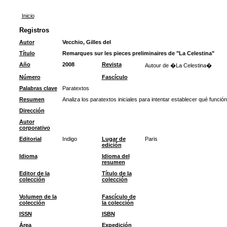
Inicio
Registros
Autor
Vecchio, Gilles del
Título
Remarques sur les pieces preliminaires de "La Celestina"
Año
2008
Revista
Autour de �La Celestina�
Número
Fascículo
Palabras clave
Paratextos
Resumen
Analiza los paratextos iniciales para intentar establecer qué funció
Dirección
Autor
corporativo
Editorial
Indigo
Lugar de
Paris
edición
Idioma
Idioma del
resumen
Editor de la
Título de la
colección
colección
Volumen de la
Fascículo de
colección
la colección
ISSN
ISBN
Área
Expedición