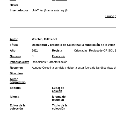
Notas
Insertado por
Uni-Trier @ amaranta_sg @
Enlace p
Autor
Vecchio, Gilles del
Título
Decrepitud y prestigio de Celestina: la superación de la vejez
Año
2011
Revista
Crisoladas: Revista de CRISOL 
Número
3
Fascículo
Palabras clave
Relaciones
;
Caracterización
Resumen
Aunque Celestina es vieja y debería estar fuera de las dinámicas 
Dirección
Autor
corporativo
Editorial
Lugar de
edición
Idioma
Idioma del
resumen
Editor de la
Título de la
colección
colección