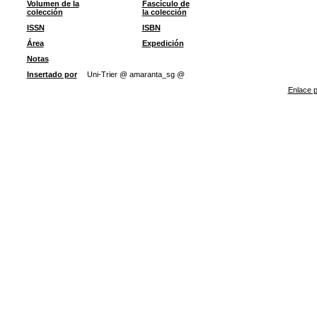
Volumen de la
Fascículo de
colección
la colección
ISSN
ISBN
Área
Expedición
Notas
Insertado por
Uni-Trier @ amaranta_sg @
Enlace p