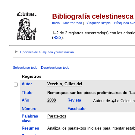
Bibliografía celestinesca
Inicio
|
Mostrar todo
|
Búsqueda simple
|
Búsqueda av
1–2 de 2 registros encontrado(s) con los criter
(
RSS
):
Opciones de búsqueda y visualización
Seleccionar todo
Deseleccionar todo
Registros
Autor
Vecchio, Gilles del
Título
Remarques sur les pieces preliminaires de "La
Año
2008
Revista
Autour de �La Celesti
Número
Fascículo
Palabras
Paratextos
clave
Resumen
Analiza los paratextos iniciales para intentar esta