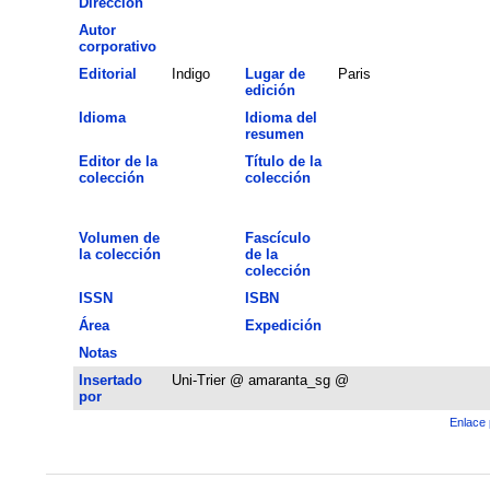
Dirección
Autor
corporativo
Editorial
Indigo
Lugar de
Paris
edición
Idioma
Idioma del
resumen
Editor de la
Título de la
colección
colección
Volumen de
Fascículo
la colección
de la
colección
ISSN
ISBN
Área
Expedición
Notas
Insertado
Uni-Trier @ amaranta_sg @
por
Enlace 