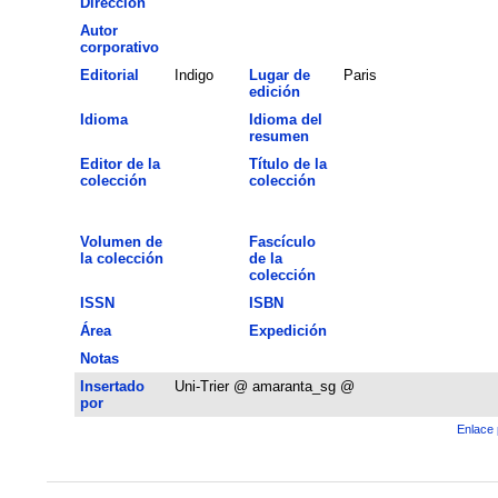
Dirección
Autor
corporativo
Editorial
Indigo
Lugar de
Paris
edición
Idioma
Idioma del
resumen
Editor de la
Título de la
colección
colección
Volumen de
Fascículo
la colección
de la
colección
ISSN
ISBN
Área
Expedición
Notas
Insertado
Uni-Trier @ amaranta_sg @
por
Enlace 