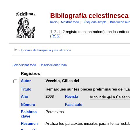
Bibliografía celestinesca
Inicio
|
Mostrar todo
|
Búsqueda simple
|
Búsqueda av
1–2 de 2 registros encontrado(s) con los criter
(
RSS
):
Opciones de búsqueda y visualización
Seleccionar todo
Deseleccionar todo
Registros
Autor
Vecchio, Gilles del
Título
Remarques sur les pieces preliminaires de "La
Año
2008
Revista
Autour de �La Celesti
Número
Fascículo
Palabras
Paratextos
clave
Resumen
Analiza los paratextos iniciales para intentar esta