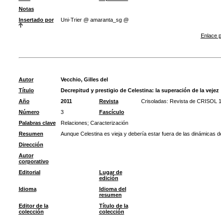
Notas
Insertado por
Uni-Trier @ amaranta_sg @
Enlace p
Autor
Vecchio, Gilles del
Título
Decrepitud y prestigio de Celestina: la superación de la vejez
Año
2011
Revista
Crisoladas: Revista de CRISOL 
Número
3
Fascículo
Palabras clave
Relaciones
;
Caracterización
Resumen
Aunque Celestina es vieja y debería estar fuera de las dinámicas 
Dirección
Autor
corporativo
Editorial
Lugar de
edición
Idioma
Idioma del
resumen
Editor de la
Título de la
colección
colección