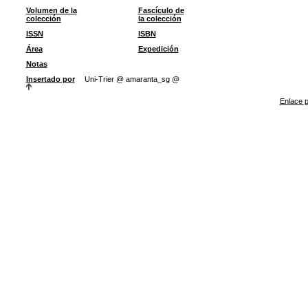
Volumen de la
Fascículo de
colección
la colección
ISSN
ISBN
Área
Expedición
Notas
Insertado por
Uni-Trier @ amaranta_sg @
Enlace p