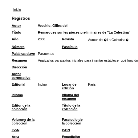
Inicio
Registros
Autor
Vecchio, Gilles del
Título
Remarques sur les pieces preliminaires de "La Celestina"
Año
2008
Revista
Autour de �La Celestina�
Número
Fascículo
Palabras clave
Paratextos
Resumen
Analiza los paratextos iniciales para intentar establecer qué funció
Dirección
Autor
corporativo
Editorial
Indigo
Lugar de
Paris
edición
Idioma
Idioma del
resumen
Editor de la
Título de la
colección
colección
Volumen de la
Fascículo de
colección
la colección
ISSN
ISBN
Área
Expedición