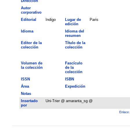
Dirección
Autor
corporativo
Editorial
Indigo
Lugar de
Paris
edición
Idioma
Idioma del
resumen
Editor de la
Título de la
colección
colección
Volumen de
Fascículo
la colección
de la
colección
ISSN
ISBN
Área
Expedición
Notas
Insertado
Uni-Trier @ amaranta_sg @
por
Enlace 