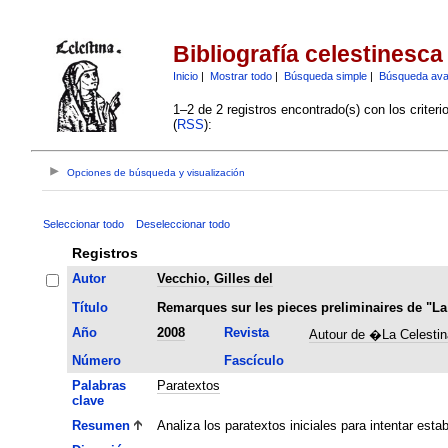
Bibliografía celestinesca
Inicio
|
Mostrar todo
|
Búsqueda simple
|
Búsqueda av
1–2 de 2 registros encontrado(s) con los criter
(
RSS
):
Opciones de búsqueda y visualización
Seleccionar todo
Deseleccionar todo
Registros
Autor
Vecchio, Gilles del
Título
Remarques sur les pieces preliminaires de "La
Año
2008
Revista
Autour de �La Celesti
Número
Fascículo
Palabras
Paratextos
clave
Resumen
Analiza los paratextos iniciales para intentar esta