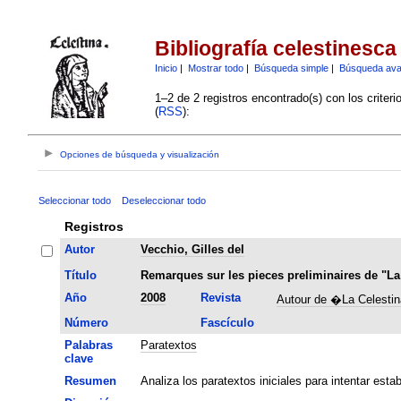
Bibliografía celestinesca
Inicio
|
Mostrar todo
|
Búsqueda simple
|
Búsqueda av
1–2 de 2 registros encontrado(s) con los criter
(
RSS
):
Opciones de búsqueda y visualización
Seleccionar todo
Deseleccionar todo
Registros
Autor
Vecchio, Gilles del
Título
Remarques sur les pieces preliminaires de "La
Año
2008
Revista
Autour de �La Celesti
Número
Fascículo
Palabras
Paratextos
clave
Resumen
Analiza los paratextos iniciales para intentar esta