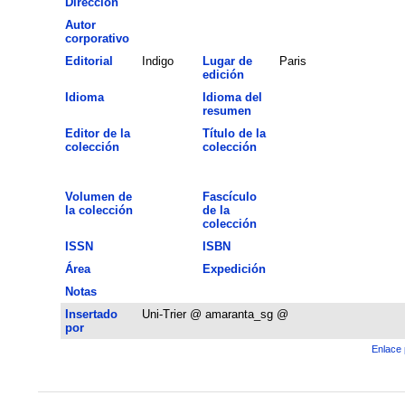
Dirección
Autor
corporativo
Editorial
Indigo
Lugar de
Paris
edición
Idioma
Idioma del
resumen
Editor de la
Título de la
colección
colección
Volumen de
Fascículo
la colección
de la
colección
ISSN
ISBN
Área
Expedición
Notas
Insertado
Uni-Trier @ amaranta_sg @
por
Enlace 