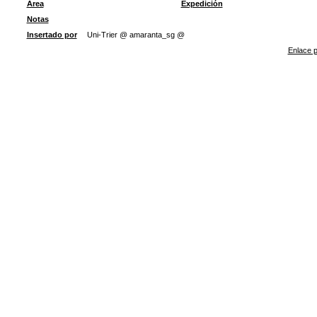
Área
Expedición
Notas
Insertado por
Uni-Trier @ amaranta_sg @
Enlace p