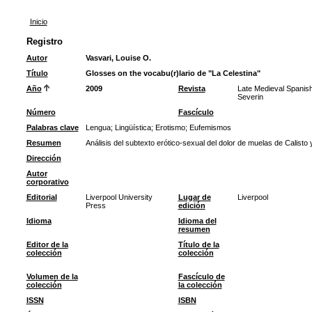
Inicio
Registro
Autor
Vasvari, Louise O.
Título
Glosses on the vocabu(r)lario de "La Celestina"
Año
2009
Revista
Late Medieval Spanis
Severin
Número
Fascículo
Palabras clave
Lengua
;
Lingüística
;
Erotismo
;
Eufemismos
Resumen
Análisis del subtexto erótico-sexual del dolor de muelas de Calisto y 
Dirección
Autor
corporativo
Editorial
Liverpool University
Lugar de
Liverpool
Press
edición
Idioma
Idioma del
resumen
Editor de la
Título de la
colección
colección
Volumen de la
Fascículo de
colección
la colección
ISSN
ISBN