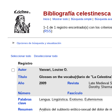
Bibliografía celestinesca
Inicio
|
Mostrar todo
|
Búsqueda simple
|
Búsqueda av
1–1 de 1 registro encontrado(s) con los criteri
(
RSS
):
Opciones de búsqueda y visualización
Seleccionar todo
Deseleccionar todo
Registro
Autor
Vasvari, Louise O.
Título
Glosses on the vocabu(r)lario de "La Celestina
Año
2009
Revista
Late Medieval S
Dorothy Sherma
Número
Fascículo
Palabras
Lengua
;
Lingüística
;
Erotismo
;
Eufemismos
clave
Resumen
Análisis del subtexto erótico-sexual del dolor de m