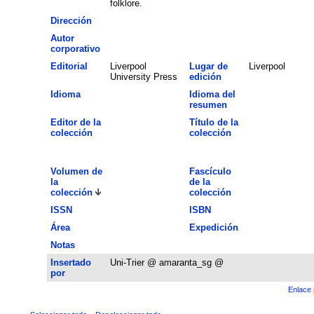
folklore.
Dirección
Autor
corporativo
Editorial
Liverpool
Lugar de
Liverpool
University Press
edición
Idioma
Idioma del
resumen
Editor de la
Título de la
colección
colección
Volumen de
Fascículo
la
de la
colección
colección
ISSN
ISBN
Área
Expedición
Notas
Insertado
Uni-Trier @ amaranta_sg @
por
Enlace 