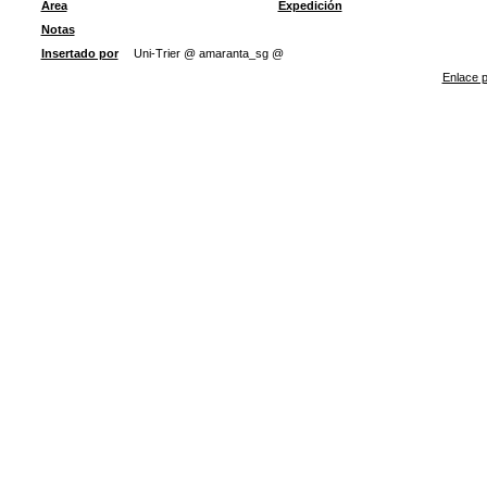
Área
Expedición
Notas
Insertado por
Uni-Trier @ amaranta_sg @
Enlace p