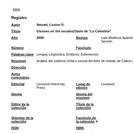
Inicio
Registro
Autor
Vasvari, Louise O.
Título
Glosses on the vocabu(r)lario de "La Celestina"
Año
2009
Revista
Late Medieval Spanis
Severin
Número
Fascículo
Palabras clave
Lengua
;
Lingüística
;
Erotismo
;
Eufemismos
Resumen
Análisis del subtexto erótico-sexual del dolor de muelas de Calisto y 
Dirección
Autor
corporativo
Editorial
Liverpool University
Lugar de
Liverpool
Press
edición
Idioma
Idioma del
resumen
Editor de la
Título de la
colección
colección
Volumen de la
Fascículo de
colección
la colección
ISSN
ISBN