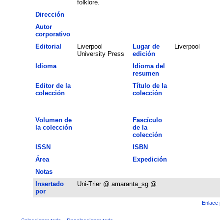
folklore.
Dirección
Autor
corporativo
Editorial
Liverpool
Lugar de
Liverpool
University Press
edición
Idioma
Idioma del
resumen
Editor de la
Título de la
colección
colección
Volumen de
Fascículo
la colección
de la
colección
ISSN
ISBN
Área
Expedición
Notas
Insertado
Uni-Trier @ amaranta_sg @
por
Enlace 