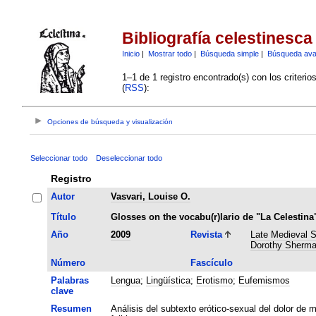
Bibliografía celestinesca
Inicio
|
Mostrar todo
|
Búsqueda simple
|
Búsqueda av
1–1 de 1 registro encontrado(s) con los criteri
(
RSS
):
Opciones de búsqueda y visualización
Seleccionar todo
Deseleccionar todo
Registro
Autor
Vasvari, Louise O.
Título
Glosses on the vocabu(r)lario de "La Celestina
Año
2009
Revista
Late Medieval S
Dorothy Sherma
Número
Fascículo
Palabras
Lengua
;
Lingüística
;
Erotismo
;
Eufemismos
clave
Resumen
Análisis del subtexto erótico-sexual del dolor de m