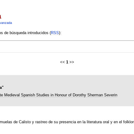
a
vanzada
ios de búsqueda introducidos (
RSS
):
<<
1
>>
a"
te Medieval Spanish Studies in Honour of Dorothy Sherman Severin
muelas de Calisto y rastreo de su presencia en la literatura oral y en el folklor