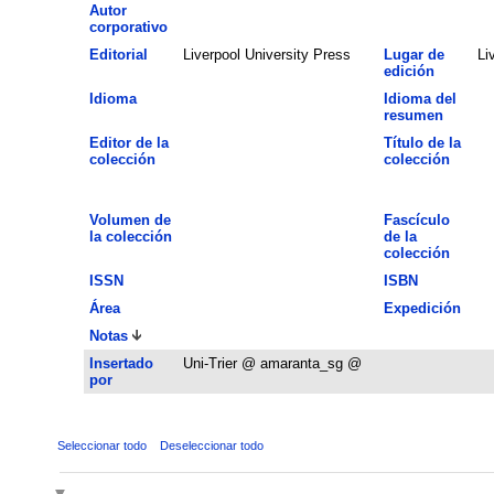
Autor
corporativo
Editorial
Liverpool University Press
Lugar de
Li
edición
Idioma
Idioma del
resumen
Editor de la
Título de la
colección
colección
Volumen de
Fascículo
la colección
de la
colección
ISSN
ISBN
Área
Expedición
Notas
Insertado
Uni-Trier @ amaranta_sg @
por
Seleccionar todo
Deseleccionar todo