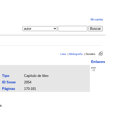
Mi cuenta
Lista
|
Bibliografía
|
Detalles
Enlaces
Tipo
Capítulo de libro
ID Snow
2054
Páginas
170-181
e.