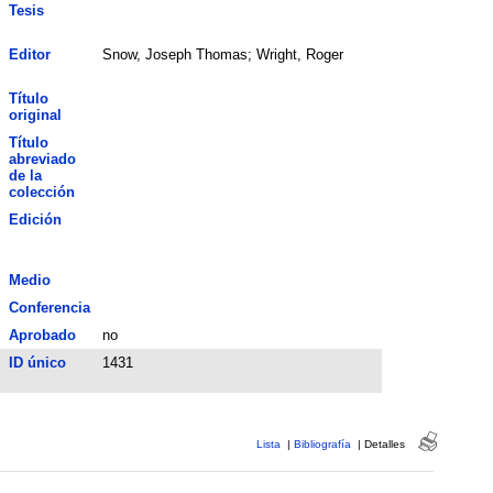
Tesis
Editor
Snow, Joseph Thomas; Wright, Roger
Título
original
Título
abreviado
de la
colección
Edición
Medio
Conferencia
Aprobado
no
ID único
1431
Lista
|
Bibliografía
|
Detalles