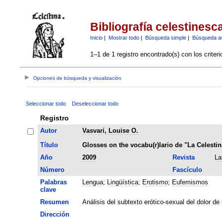
Bibliografía celestinesc
Inicio
|
Mostrar todo
|
Búsqueda simple
|
Búsqueda a
1–1 de 1 registro encontrado(s) con los criter
Opciones de búsqueda y visualización
Seleccionar todo
Deseleccionar todo
Registro
Autor
Vasvari, Louise O.
Título
Glosses on the vocabu(r)lario de "La Celestin
Año
2009
Revista
La
Número
Fascículo
Palabras
Lengua
;
Lingüística
;
Erotismo
;
Eufemismos
clave
Resumen
Análisis del subtexto erótico-sexual del dolor de 
Dirección