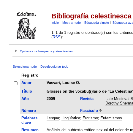
Bibliografía celestinesca
Inicio
|
Mostrar todo
|
Búsqueda simple
|
Búsqueda av
1–1 de 1 registro encontrado(s) con los criteri
(
RSS
):
Opciones de búsqueda y visualización
Seleccionar todo
Deseleccionar todo
Registro
Autor
Vasvari, Louise O.
Título
Glosses on the vocabu(r)lario de "La Celestina
Año
2009
Revista
Late Medieval S
Dorothy Sherma
Número
Fascículo
Palabras
Lengua
;
Lingüística
;
Erotismo
;
Eufemismos
clave
Resumen
Análisis del subtexto erótico-sexual del dolor de m