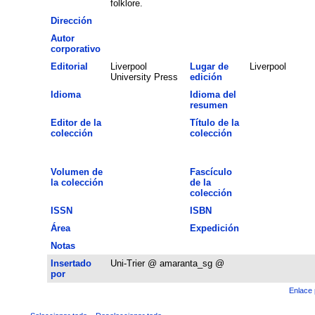
folklore.
Dirección
Autor
corporativo
Editorial
Liverpool
Lugar de
Liverpool
University Press
edición
Idioma
Idioma del
resumen
Editor de la
Título de la
colección
colección
Volumen de
Fascículo
la colección
de la
colección
ISSN
ISBN
Área
Expedición
Notas
Insertado
Uni-Trier @ amaranta_sg @
por
Enlace 