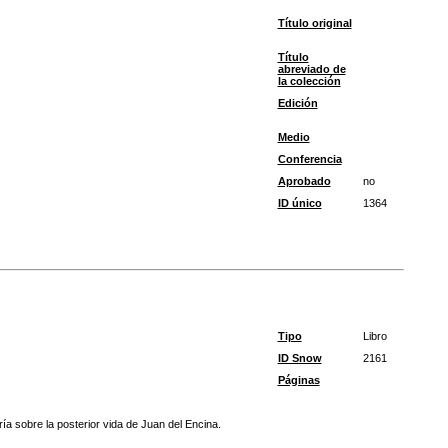
Título original
Título
abreviado de
la colección
Edición
Medio
Conferencia
Aprobado
no
ID único
1364
Tipo
Libro
ID Snow
2161
Páginas
a sobre la posterior vida de Juan del Encina.