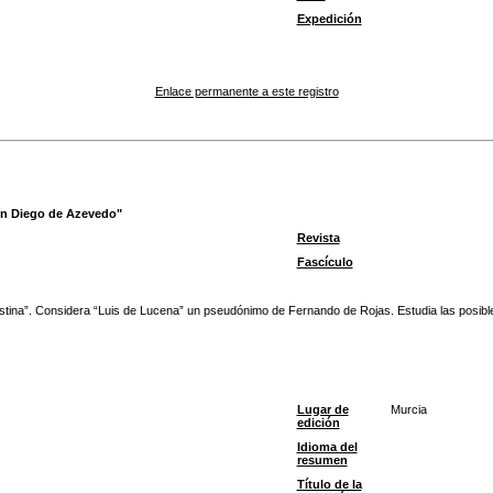
Expedición
Enlace permanente a este registro
Don Diego de Azevedo"
Revista
Fascículo
estina”. Considera “Luis de Lucena” un pseudónimo de Fernando de Rojas. Estudia las posibl
Lugar de
Murcia
edición
Idioma del
resumen
Título de la