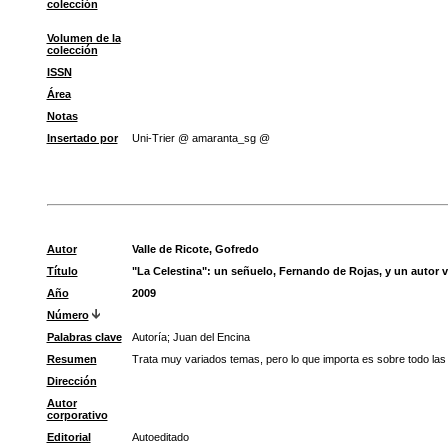
colección
Volumen de la
colección
ISSN
Área
Notas
Insertado por
Uni-Trier @ amaranta_sg @
Autor
Valle de Ricote, Gofredo
Título
"La Celestina": un señuelo, Fernando de Rojas, y un autor 
Año
2009
Número
Palabras clave
Autoría
;
Juan del Encina
Resumen
Trata muy variados temas, pero lo que importa es sobre todo las
Dirección
Autor
corporativo
Editorial
Autoeditado