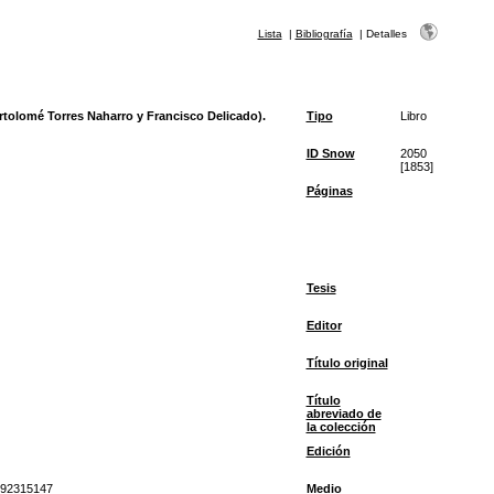
Lista
|
Bibliografía
|
Detalles
rtolomé Torres Naharro y Francisco Delicado).
Tipo
Libro
ID Snow
2050
[1853]
Páginas
Tesis
Editor
Título original
Título
abreviado de
la colección
Edición
492315147
Medio