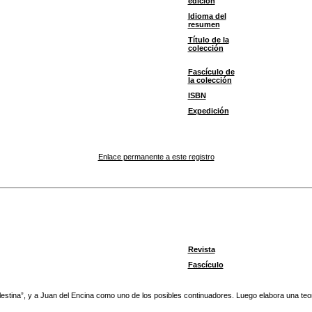
edición
Idioma del
resumen
Título de la
colección
Fascículo de
la colección
ISBN
Expedición
Enlace permanente a este registro
Revista
Fascículo
tina”, y a Juan del Encina como uno de los posibles continuadores. Luego elabora una teorí