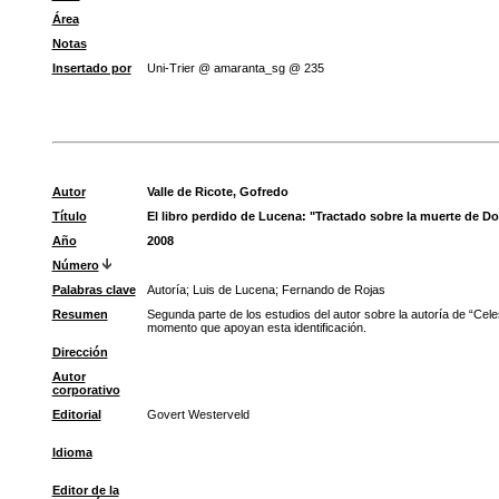
Área
Notas
Insertado por
Uni-Trier @ amaranta_sg @ 235
Autor
Valle de Ricote, Gofredo
Título
El libro perdido de Lucena: "Tractado sobre la muerte de 
Año
2008
Número
Palabras clave
Autoría
;
Luis de Lucena
;
Fernando de Rojas
Resumen
Segunda parte de los estudios del autor sobre la autoría de “Cel
momento que apoyan esta identificación.
Dirección
Autor
corporativo
Editorial
Govert Westerveld
Idioma
Editor de la