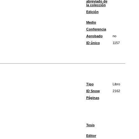
abreviado de
la colección
Edición
Medio
Conferencia
Aprobado
no
ID único
1157
Tipo
Libro
ID Snow
2162
Páginas
Tesis
Editor