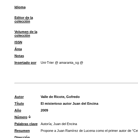
Idioma
Editor de la
colección
Volumen de la
colección
ISSN
Área
Notas
Insertado por
Uni-Trier @ amaranta_sg @
Autor
Valle de Ricote, Gofredo
Título
El misterioso autor Juan del Encina
Año
2009
Número
Palabras clave
Autoría
;
Juan del Encina
Resumen
Propone a Juan Ramírez de Lucena como el primer autor de “Celes
Dirección