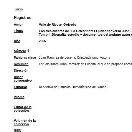
Inicio
Registros
Autor
Valle de Ricote, Gofredo
Título
Los tres autores de "La Celestina": El judeoconverso Juan 
Tomo I: Biografía, estudio y documentos del antiguo autor 
Año
2006
Número
Palabras clave
Juan Ramírez de Lucena
;
Criptojudaísmo
;
Autoría
Resumen
Estudio sobre Juan Ramírez de Lucena, al que se propone como a
Dirección
Autor
corporativo
Editorial
Academia de Estudios Humanísticos de Blanca
Idioma
Editor de la
colección
Volumen de la
colección
ISSN