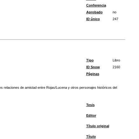
Conferencia
Aprobado
no
ID único
247
Tipo
Libro
ID Snow
2160
Páginas
es relaciones de amistad entre Rojas/Lucena y otros personajes históricos del
Tesis
Editor
Título original
Título