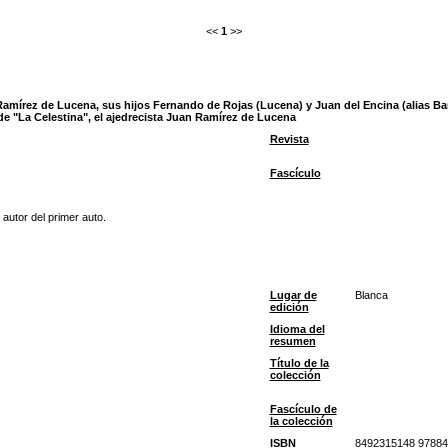
<<
1
>>
Ramírez de Lucena, sus hijos Fernando de Rojas (Lucena) y Juan del Encina (alias Ba
de "La Celestina", el ajedrecista Juan Ramírez de Lucena
Revista
Fascículo
utor del primer auto.
Lugar de
Blanca
edición
Idioma del
resumen
Título de la
colección
Fascículo de
la colección
ISBN
8492315148 9788