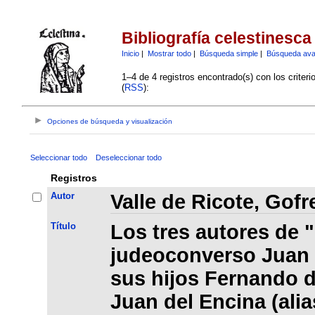
Bibliografía celestinesca
Inicio
|
Mostrar todo
|
Búsqueda simple
|
Búsqueda av
1–4 de 4 registros encontrado(s) con los criter
(
RSS
):
Opciones de búsqueda y visualización
Seleccionar todo
Deseleccionar todo
Registros
Autor
Valle de Ricote, Gof
Título
Los tres autores de "
judeoconverso Juan 
sus hijos Fernando d
Juan del Encina (ali