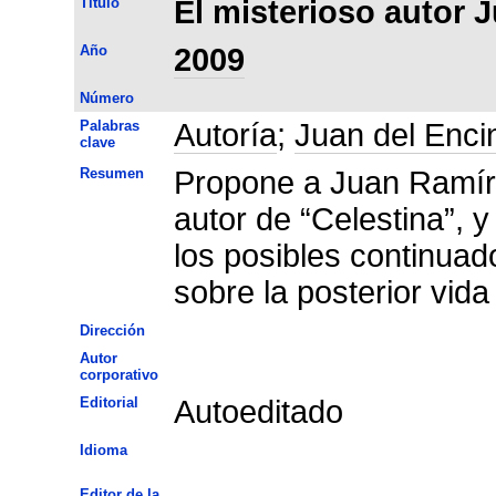
Título
El misterioso autor 
Año
2009
Número
Palabras
Autoría
;
Juan del Enci
clave
Resumen
Propone a Juan Ramír
autor de “Celestina”, 
los posibles continuad
sobre la posterior vid
Dirección
Autor
corporativo
Editorial
Autoeditado
Idioma
Editor de la