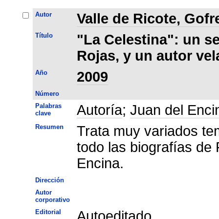
Autor
Valle de Ricote, Gof
Título
"La Celestina": un s
Rojas, y un autor ve
Año
2009
Número
Palabras
Autoría
;
Juan del Enci
clave
Resumen
Trata muy variados te
todo las biografías de
Encina.
Dirección
Autor
corporativo
Editorial
Autoeditado