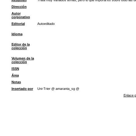
Resumen
Trata muy variados temas, pero lo que importa es sobre todo las b
Dirección
Autor
corporativo
Editorial
Autoeditado
Idioma
Editor de la
colección
Volumen de la
colección
ISSN
Área
Notas
Insertado por
Uni-Trier @ amaranta_sg @
Enlace p