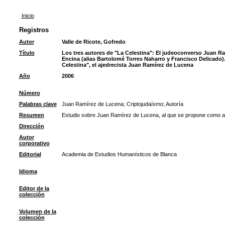
Inicio
Registros
Autor
Valle de Ricote, Gofredo
Título
Los tres autores de "La Celestina": El judeoconverso Juan R
Encina (alias Bartolomé Torres Naharro y Francisco Delicado)
Celestina", el ajedrecista Juan Ramírez de Lucena
Año
2006
Número
Palabras clave
Juan Ramírez de Lucena
;
Criptojudaísmo
;
Autoría
Resumen
Estudio sobre Juan Ramírez de Lucena, al que se propone como aut
Dirección
Autor
corporativo
Editorial
Academia de Estudios Humanísticos de Blanca
Idioma
Editor de la
colección
Volumen de la
colección