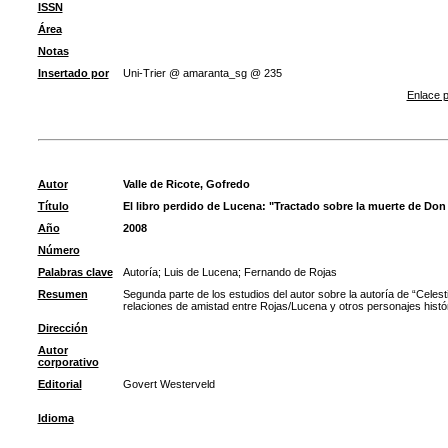
ISSN
Área
Notas
Insertado por
Uni-Trier @ amaranta_sg @ 235
Enlace p
Autor
Valle de Ricote, Gofredo
Título
El libro perdido de Lucena: "Tractado sobre la muerte de Do
Año
2008
Número
Palabras clave
Autoría
;
Luis de Lucena
;
Fernando de Rojas
Resumen
Segunda parte de los estudios del autor sobre la autoría de “Cele
relaciones de amistad entre Rojas/Lucena y otros personajes histó
Dirección
Autor
corporativo
Editorial
Govert Westerveld
Idioma