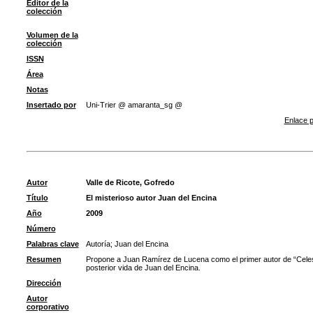
Editor de la
colección
Volumen de la
colección
ISSN
Área
Notas
Insertado por
Uni-Trier @ amaranta_sg @
Enlace p
Autor
Valle de Ricote, Gofredo
Título
El misterioso autor Juan del Encina
Año
2009
Número
Palabras clave
Autoría
;
Juan del Encina
Resumen
Propone a Juan Ramírez de Lucena como el primer autor de “Celest
posterior vida de Juan del Encina.
Dirección
Autor
corporativo