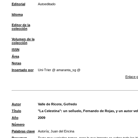
Editorial
Autoeditado
Idioma
Editor de la
colección
Volumen de la
colección
ISSN
Área
Notas
Insertado por
Uni-Trier @ amaranta_sg @
Enlace p
Autor
Valle de Ricote, Gofredo
Título
"La Celestina": un señuelo, Fernando de Rojas, y un autor ve
Año
2009
Número
Palabras clave
Autoría
;
Juan del Encina