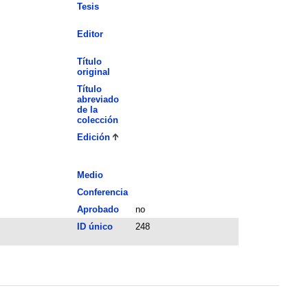
Tesis
Editor
Título
original
Título
abreviado
de la
colección
Edición
Medio
Conferencia
Aprobado
no
ID único
248