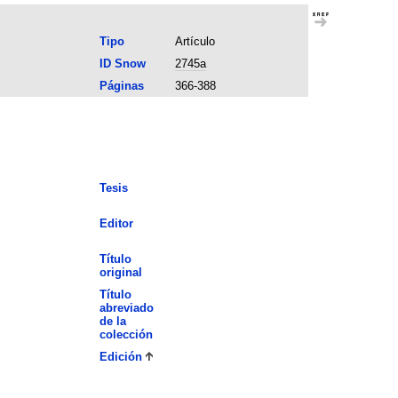
Tipo
Artículo
ID Snow
2745a
Páginas
366-388
Tesis
Editor
Título
original
Título
abreviado
de la
colección
Edición