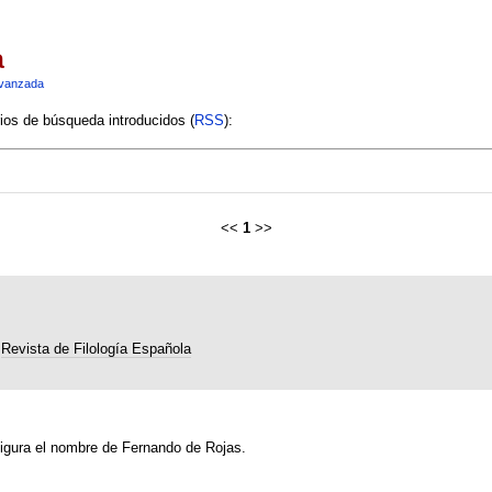
a
vanzada
rios de búsqueda introducidos (
RSS
):
<<
1
>>
Revista de Filología Española
figura el nombre de Fernando de Rojas.