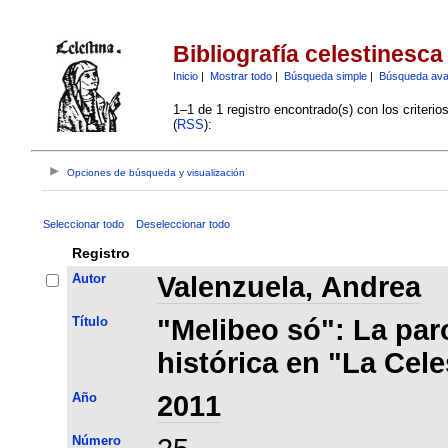
Bibliografía celestinesca
Inicio
|
Mostrar todo
|
Búsqueda simple
|
Búsqueda av
1–1 de 1 registro encontrado(s) con los criteri
(
RSS
):
Opciones de búsqueda y visualización
Seleccionar todo
Deseleccionar todo
Registro
Autor
Valenzuela, Andrea
Título
"Melibeo só": La pa
histórica en "La Cele
Año
2011
Número