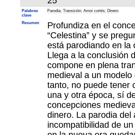
25
Palabras
Parodia
;
Transición
;
Amor cortés
;
Dinero
clave
Resumen
Profundiza en el conce
“Celestina” y se pregu
está parodiando en la 
Llega a la conclusión 
compone en plena tran
medieval a un modelo 
tanto, no puede tener 
una y otra época, sí de
concepciones medieval
dinero. La parodia del
incompatibilidad de un
en la nueva era queda