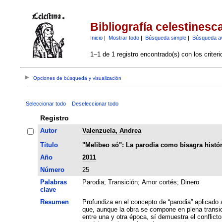
Bibliografía celestinesc
Inicio
|
Mostrar todo
|
Búsqueda simple
|
Búsqueda a
1–1 de 1 registro encontrado(s) con los criter
Opciones de búsqueda y visualización
Seleccionar todo
Deseleccionar todo
Registro
Autor
Valenzuela, Andrea
Título
"Melibeo só": La parodia como bisagra histór
Año
2011
Número
25
Palabras
Parodia
;
Transición
;
Amor cortés
;
Dinero
clave
Resumen
Profundiza en el concepto de “parodia” aplicado 
que, aunque la obra se compone en plena transic
entre una y otra época, sí demuestra el conflict