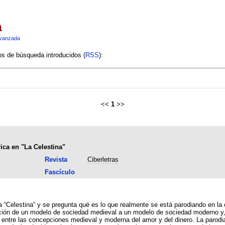
a
vanzada
ios de búsqueda introducidos (
RSS
):
<<
1
>>
ica en "La Celestina"
Revista
Ciberletras
Fascículo
a “Celestina” y se pregunta qué es lo que realmente se está parodiando en la
ión de un modelo de sociedad medieval a un modelo de sociedad moderno y, p
o entre las concepciones medieval y moderna del amor y del dinero. La parodi