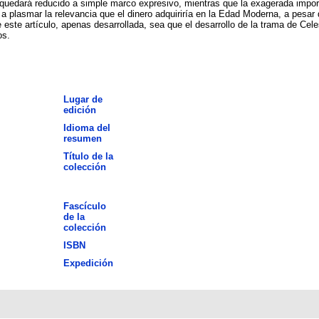
quedará reducido a simple marco expresivo, mientras que la exagerada importa
a a plasmar la relevancia que el dinero adquiriría en la Edad Moderna, a pesa
 este artículo, apenas desarrollada, sea que el desarrollo de la trama de Ce
os.
Lugar de
edición
Idioma del
resumen
Título de la
colección
Fascículo
de la
colección
ISBN
Expedición