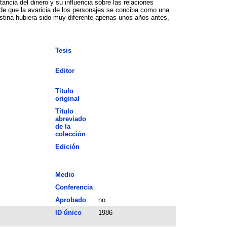
ncia del dinero y su influencia sobre las relaciones
r de que la avaricia de los personajes se conciba como una
lestina hubiera sido muy diferente apenas unos años antes,
Tesis
Editor
Título
original
Título
abreviado
de la
colección
Edición
Medio
Conferencia
Aprobado
no
ID único
1986