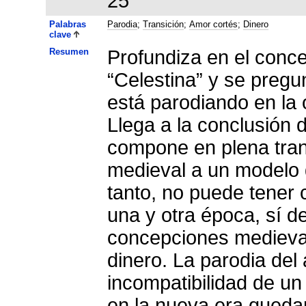
25
Palabras
Parodia
;
Transición
;
Amor cortés
;
Dinero
clave
Resumen
Profundiza en el conce
“Celestina” y se pregu
está parodiando en la 
Llega a la conclusión 
compone en plena tran
medieval a un modelo 
tanto, no puede tener 
una y otra época, sí de
concepciones medieval
dinero. La parodia del
incompatibilidad de un
en la nueva era queda