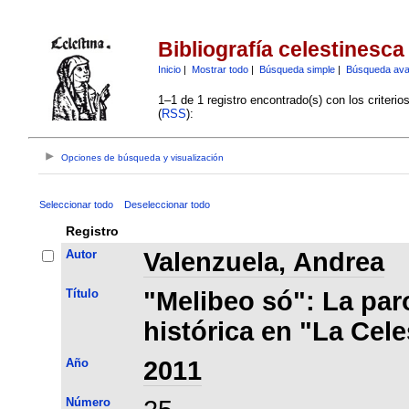
Bibliografía celestinesca
Inicio
|
Mostrar todo
|
Búsqueda simple
|
Búsqueda av
1–1 de 1 registro encontrado(s) con los criteri
(
RSS
):
Opciones de búsqueda y visualización
Seleccionar todo
Deseleccionar todo
Registro
Autor
Valenzuela, Andrea
Título
"Melibeo só": La pa
histórica en "La Cele
Año
2011
Número