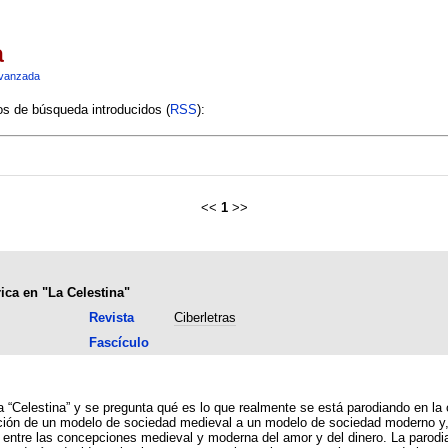
a
vanzada
ios de búsqueda introducidos (
RSS
):
<<
1
>>
ica en "La Celestina"
Revista
Ciberletras
Fascículo
a “Celestina” y se pregunta qué es lo que realmente se está parodiando en la
ión de un modelo de sociedad medieval a un modelo de sociedad moderno y, p
o entre las concepciones medieval y moderna del amor y del dinero. La parodi