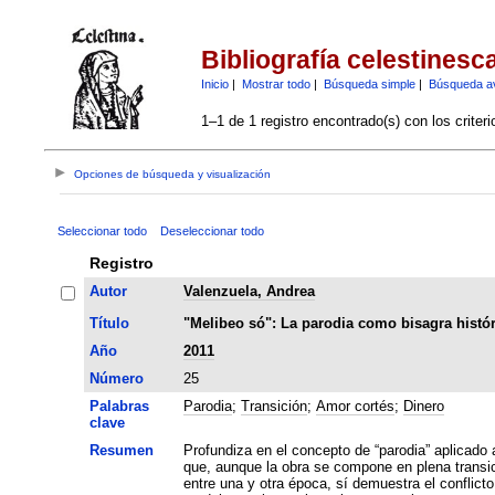
Bibliografía celestinesc
Inicio
|
Mostrar todo
|
Búsqueda simple
|
Búsqueda a
1–1 de 1 registro encontrado(s) con los criter
Opciones de búsqueda y visualización
Seleccionar todo
Deseleccionar todo
Registro
Autor
Valenzuela, Andrea
Título
"Melibeo só": La parodia como bisagra histór
Año
2011
Número
25
Palabras
Parodia
;
Transición
;
Amor cortés
;
Dinero
clave
Resumen
Profundiza en el concepto de “parodia” aplicado 
que, aunque la obra se compone en plena transic
entre una y otra época, sí demuestra el conflict