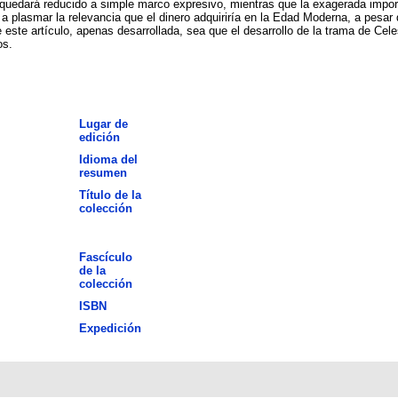
quedará reducido a simple marco expresivo, mientras que la exagerada importa
a a plasmar la relevancia que el dinero adquiriría en la Edad Moderna, a pesa
 este artículo, apenas desarrollada, sea que el desarrollo de la trama de Ce
os.
Lugar de
edición
Idioma del
resumen
Título de la
colección
Fascículo
de la
colección
ISBN
Expedición