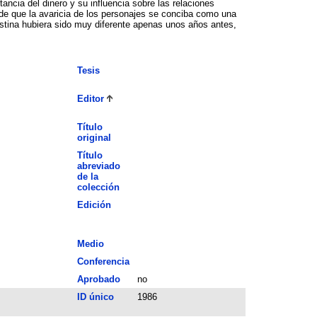
ncia del dinero y su influencia sobre las relaciones
r de que la avaricia de los personajes se conciba como una
lestina hubiera sido muy diferente apenas unos años antes,
Tesis
Editor
Título
original
Título
abreviado
de la
colección
Edición
Medio
Conferencia
Aprobado
no
ID único
1986