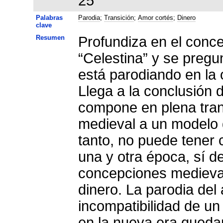
25
Palabras
Parodia
;
Transición
;
Amor cortés
;
Dinero
clave
Resumen
Profundiza en el conce
“Celestina” y se pregu
está parodiando en la 
Llega a la conclusión 
compone en plena tran
medieval a un modelo 
tanto, no puede tener 
una y otra época, sí de
concepciones medieval
dinero. La parodia del
incompatibilidad de un
en la nueva era queda