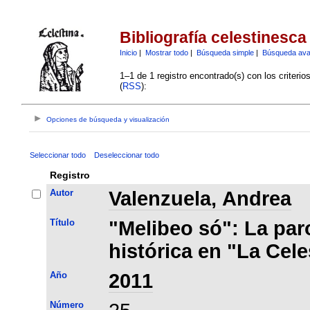
Bibliografía celestinesca
Inicio
|
Mostrar todo
|
Búsqueda simple
|
Búsqueda av
1–1 de 1 registro encontrado(s) con los criteri
(
RSS
):
Opciones de búsqueda y visualización
Seleccionar todo
Deseleccionar todo
Registro
Autor
Valenzuela, Andrea
Título
"Melibeo só": La pa
histórica en "La Cele
Año
2011
Número