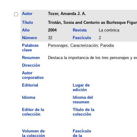
Autor
Tozer, Amanda J. A.
Título
Tristán, Sosia and Centurio as Burlesque Figu
Año
2004
Revista
La corónica
Número
32
Fascículo
2
Palabras
Personajes
;
Caracterización
;
Parodia
clave
Resumen
Destaca la importancia de los tres personajes y e
Dirección
Autor
corporativo
Editorial
Lugar de
edición
Idioma
Idioma del
resumen
Editor de la
Título de la
colección
colección
Volumen de
Fascículo
la colección
de la