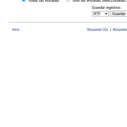
Todas las entradas
Sólo las entradas seleccionadas:
Guardar registros:
Guardar
Inicio
Búsqueda CQL
|
Búsqueda