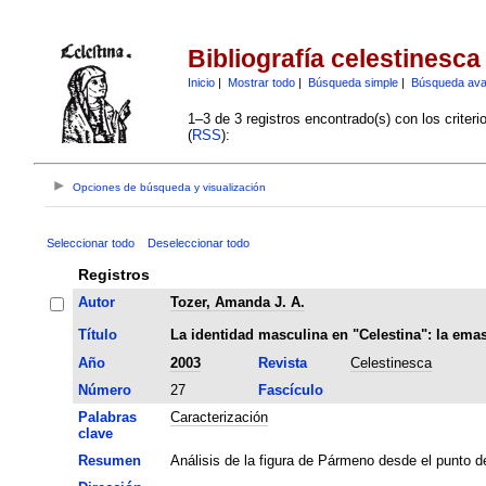
Bibliografía celestinesca
Inicio
|
Mostrar todo
|
Búsqueda simple
|
Búsqueda av
1–3 de 3 registros encontrado(s) con los criter
(
RSS
):
Opciones de búsqueda y visualización
Seleccionar todo
Deseleccionar todo
Registros
Autor
Tozer, Amanda J. A.
Título
La identidad masculina en "Celestina": la em
Año
2003
Revista
Celestinesca
Número
27
Fascículo
Palabras
Caracterización
clave
Resumen
Análisis de la figura de Pármeno desde el punto d