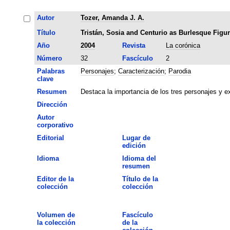
Autor
Tozer, Amanda J. A.
Título
Tristán, Sosia and Centurio as Burlesque Figu
Año
2004
Revista
La corónica
Número
32
Fascículo
2
Palabras
Personajes
;
Caracterización
;
Parodia
clave
Resumen
Destaca la importancia de los tres personajes y e
Dirección
Autor
corporativo
Editorial
Lugar de
edición
Idioma
Idioma del
resumen
Editor de la
Título de la
colección
colección
Volumen de
Fascículo
la colección
de la