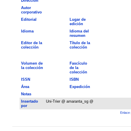
Dirección
Autor
corporativo
Editorial
Lugar de
edición
Idioma
Idioma del
resumen
Editor de la
Título de la
colección
colección
Volumen de
Fascículo
la colección
de la
colección
ISSN
ISBN
Área
Expedición
Notas
Insertado
Uni-Trier @ amaranta_sg @
por
Enlace 