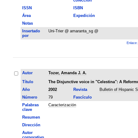
colección
ISSN
ISBN
Área
Expedición
Notas
Insertado
Uni-Trier @ amaranta_sg @
por
Enlace 
Autor
Tozer, Amanda J. A.
Título
The Disjunctive voice in "Celestina": A Reformu
Año
2002
Revista
Bulletin of Hispanic 
Número
79
Fascículo
Palabras
Caracterización
clave
Resumen
Dirección
Autor
corporativo