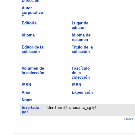
Dirección
Autor
corporativo
Editorial
Lugar de
edición
Idioma
Idioma del
resumen
Editor de la
Título de la
colección
colección
Volumen de
Fascículo
la colección
de la
colección
ISSN
ISBN
Área
Expedición
Notas
Insertado
Uni-Trier @ amaranta_sg @
por
Enlace 