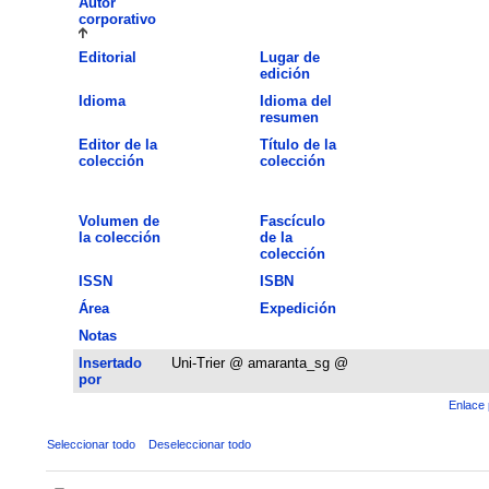
Autor
corporativo
Editorial
Lugar de
edición
Idioma
Idioma del
resumen
Editor de la
Título de la
colección
colección
Volumen de
Fascículo
la colección
de la
colección
ISSN
ISBN
Área
Expedición
Notas
Insertado
Uni-Trier @ amaranta_sg @
por
Enlace 
Seleccionar todo
Deseleccionar todo