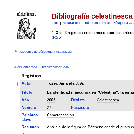
Bibliografía celestinesca
Inicio
|
Mostrar todo
|
Búsqueda simple
|
Búsqueda av
1–3 de 3 registros encontrado(s) con los criter
(
RSS
):
Opciones de búsqueda y visualización
Seleccionar todo
Deseleccionar todo
Registros
Autor
Tozer, Amanda J. A.
Título
La identidad masculina en "Celestina": la em
Año
2003
Revista
Celestinesca
Número
27
Fascículo
Palabras
Caracterización
clave
Resumen
Análisis de la figura de Pármeno desde el punto d