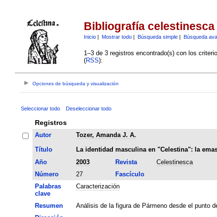
Bibliografía celestinesca
Inicio
|
Mostrar todo
|
Búsqueda simple
|
Búsqueda av
1–3 de 3 registros encontrado(s) con los criter
(
RSS
):
Opciones de búsqueda y visualización
Seleccionar todo
Deseleccionar todo
Registros
Autor
Tozer, Amanda J. A.
Título
La identidad masculina en "Celestina": la em
Año
2003
Revista
Celestinesca
Número
27
Fascículo
Palabras
Caracterización
clave
Resumen
Análisis de la figura de Pármeno desde el punto d