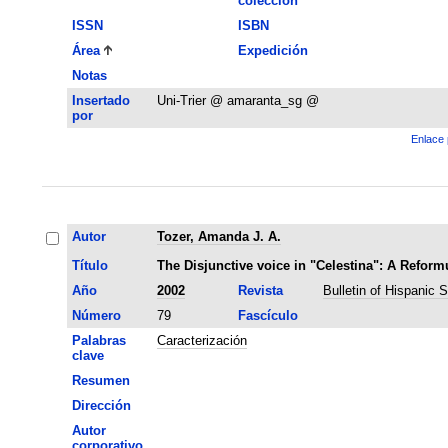
colección
ISSN
ISBN
Área
Expedición
Notas
Insertado
Uni-Trier @ amaranta_sg @
por
Enlace 
Autor
Tozer, Amanda J. A.
Título
The Disjunctive voice in "Celestina": A Reformu
Año
2002
Revista
Bulletin of Hispanic 
Número
79
Fascículo
Palabras
Caracterización
clave
Resumen
Dirección
Autor
corporativo