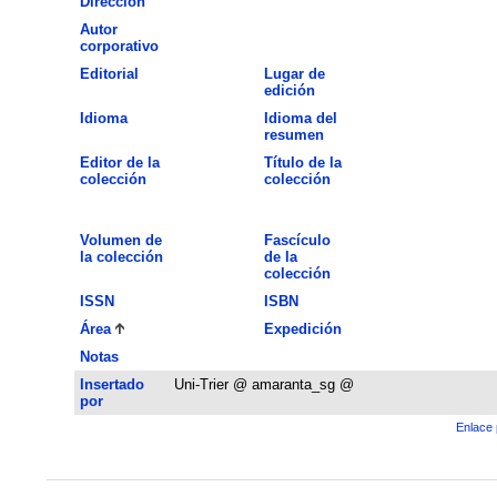
Dirección
Autor
corporativo
Editorial
Lugar de
edición
Idioma
Idioma del
resumen
Editor de la
Título de la
colección
colección
Volumen de
Fascículo
la colección
de la
colección
ISSN
ISBN
Área
Expedición
Notas
Insertado
Uni-Trier @ amaranta_sg @
por
Enlace 