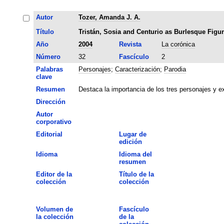
Autor
Tozer, Amanda J. A.
Título
Tristán, Sosia and Centurio as Burlesque Figu
Año
2004
Revista
La corónica
Número
32
Fascículo
2
Palabras
Personajes
;
Caracterización
;
Parodia
clave
Resumen
Destaca la importancia de los tres personajes y e
Dirección
Autor
corporativo
Editorial
Lugar de
edición
Idioma
Idioma del
resumen
Editor de la
Título de la
colección
colección
Volumen de
Fascículo
la colección
de la