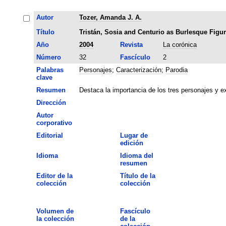
Autor
Tozer, Amanda J. A.
Título
Tristán, Sosia and Centurio as Burlesque Figu
Año
2004
Revista
La corónica
Número
32
Fascículo
2
Palabras
Personajes
;
Caracterización
;
Parodia
clave
Resumen
Destaca la importancia de los tres personajes y e
Dirección
Autor
corporativo
Editorial
Lugar de
edición
Idioma
Idioma del
resumen
Editor de la
Título de la
colección
colección
Volumen de
Fascículo
la colección
de la