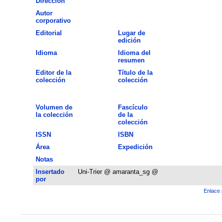
Dirección
Autor
corporativo
Editorial
Lugar de
edición
Idioma
Idioma del
resumen
Editor de la
Título de la
colección
colección
Volumen de
Fascículo
la colección
de la
colección
ISSN
ISBN
Área
Expedición
Notas
Insertado
Uni-Trier @ amaranta_sg @
por
Enlace 