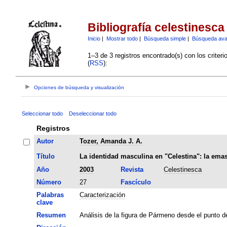
Bibliografía celestinesca
Inicio
|
Mostrar todo
|
Búsqueda simple
|
Búsqueda av
1–3 de 3 registros encontrado(s) con los criter
(
RSS
):
Opciones de búsqueda y visualización
Seleccionar todo
Deseleccionar todo
Registros
Autor
Tozer, Amanda J. A.
Título
La identidad masculina en "Celestina": la em
Año
2003
Revista
Celestinesca
Número
27
Fascículo
Palabras
Caracterización
clave
Resumen
Análisis de la figura de Pármeno desde el punto d