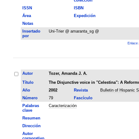
colección
ISSN
ISBN
Área
Expedición
Notas
Insertado
Uni-Trier @ amaranta_sg @
por
Enlace 
Autor
Tozer, Amanda J. A.
Título
The Disjunctive voice in "Celestina": A Reformu
Año
2002
Revista
Bulletin of Hispanic 
Número
79
Fascículo
Palabras
Caracterización
clave
Resumen
Dirección
Autor
corporativo